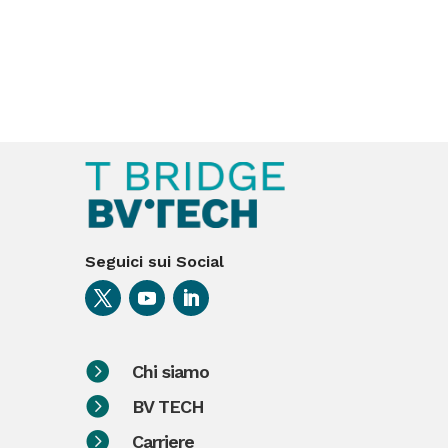
Seguici sui Social

Chi siamo

BV TECH

Carriere